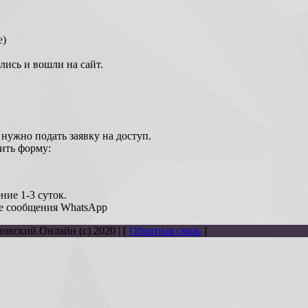
е)
лись и вошли на сайт.
нужно подать заявку на доступ.
нить форму:
ние 1-3 суток.
е сообщения WhatsApp
новский.Онлайн (с) 2020 | [
Обратная связь
]