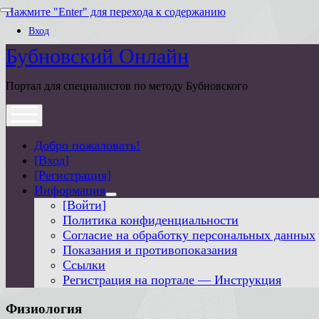
Нажмите "Enter" для перехода к содержанию
open
menu
Вход
Бубновский Онлайн
Портал для специалистов по методу Бубновского
открыть
меню
Добро пожаловать!
[Вход]
[Регистрация]
Информация
открыть
[Войти]
выпадающее
Политика конфиденциальности
меню
Согласие на обработку персональных данных
Показания и противопоказания
Ссылки
Регистрация на портале — Инструкция
Физиология